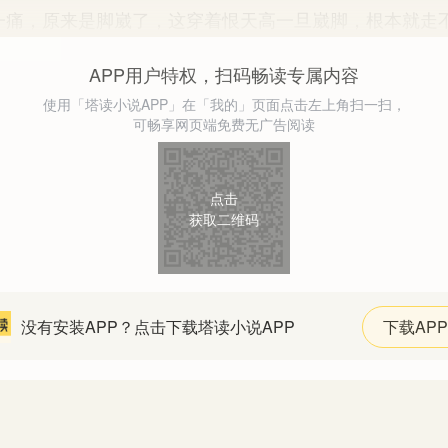
，原来是脚崴了，这穿着恨天高一旦崴脚，根本就走
APP用户特权，扫码畅读专属内容
使用「塔读小说APP」在「我的」页面点击左上角扫一扫，
可畅享网页端免费无广告阅读
点击
获取二维码
没有安装APP？点击下载塔读小说APP
下载APP