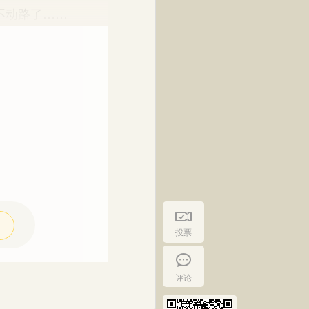
不动路了……
投票
评论