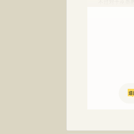
不过对于巫蛊教对