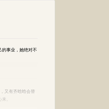
己的事业，她绝对不
，又有齐晗晗会替
心来。