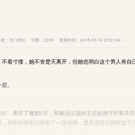
作者：水门绅士
字数：2030
更新时间：2018-03-14 23:01:04
着寸缕，她不舍楚天离开，但她也明白这个男人有自
层。
，离开了魔都S市，有极品法器的玉石贴身守护着关菲
况，关菲的安危已经有了一定保障，楚天也可以暂时放下