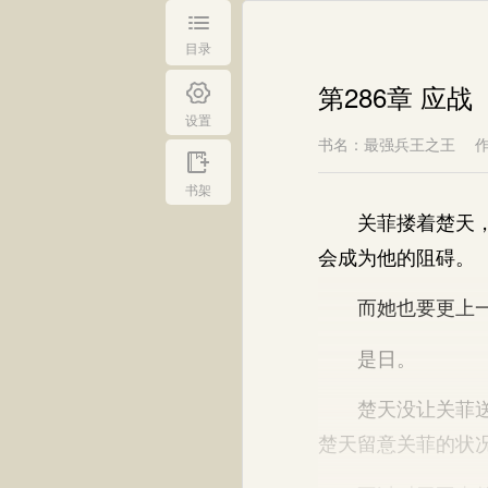
目录
第286章 应战
设置
书名：最强兵王之王
书架
关菲搂着楚天，不
会成为他的阻碍。
而她也要更上一
是日。
楚天没让关菲送行
楚天留意关菲的状