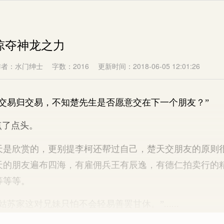
噬掠夺神龙之力
作者：水门绅士
字数：2016
更新时间：2018-06-05 12:01:26
易归交易，不知楚先生是否愿意交在下一个朋友？”
了点头。
欣赏的，更别提李柯还帮过自己，楚天交朋友的原则
天的朋友遍布四海，有雇佣兵王有辰逸，有德仁拍卖行的
等等等。
家这对兄妹只怕不会轻易善罢甘休。”......