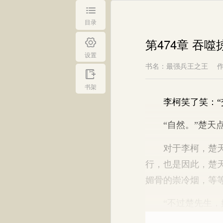
目录
第474章 吞
设置
书名：最强兵王之王
书架
李柯笑了笑：“交
“自然。”楚天点
对于李柯，楚天是
行，也是因此，楚
媚骨的崇冷烟，等
“不过楚先生，姑苏