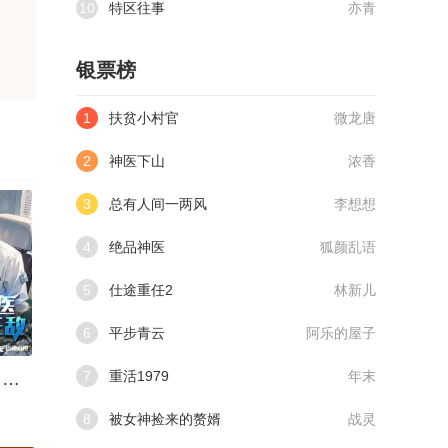
10
特区往事
亦青
银票榜
1
扶贫小村官
微龙唐
2
神医下山
浓香
3
总有人间一两风
李想想
4
绝品神医
狐颜乱语
5
仕途重任2
林新儿
6
平步青云
阿乐的屋子
7
重活1979
年末
都市神医：低调即无敌
8
被女神捡来的赘婿
战灵