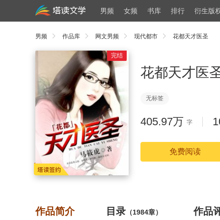
男频
女频
书库
排行
衍生版
男频
作品库
网文男频
现代都市
花都天才医圣
完结
花都天才医
无标签
405.97万
1
字
免费阅读
作品简介
目录
作品
（1984章）