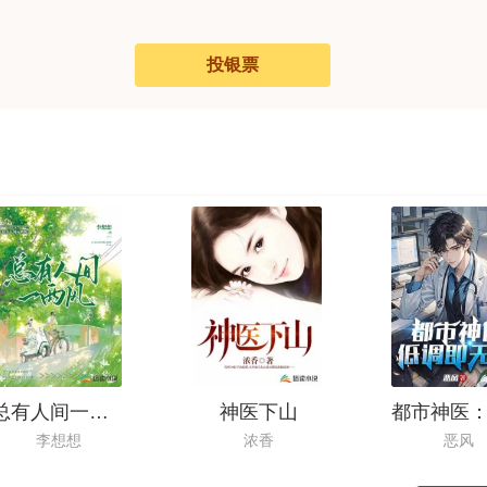
投银票
总有人间一两风
神医下山
李想想
浓香
恶风