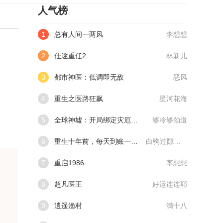
人气榜
1
总有人间一两风
李想想
2
仕途重任2
林新儿
3
都市神医：低调即无敌
恶风
4
重生之医路狂飙
星河花海
5
全球神墟：开局绑定灾厄编辑器
够冷够劲道
6
重生十年前，每天到账一千万
白驹过隙我不过
7
重启1986
李想想
8
超凡医王
好运连连耶
9
逍遥渔村
满十八