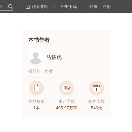
作者专区
APP下载
登录
注册
本书作者
马筱虎
挺好的一作者
作品数量
累计字数
创作天数
1本
405.97万字
546天