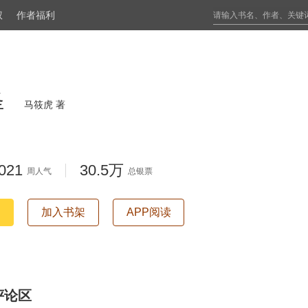
权
作者福利
圣
马筱虎 著
021
30.5万
周人气
总银票
加入书架
APP阅读
评论区