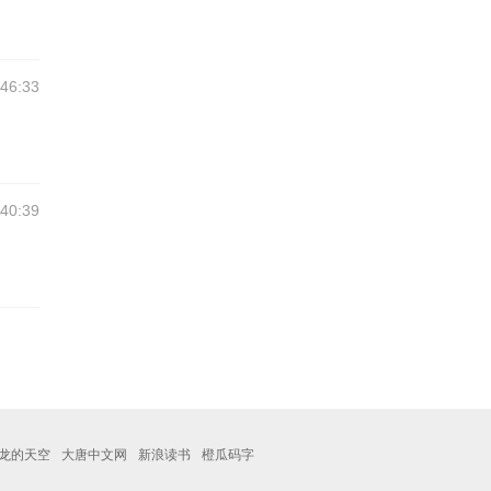
:46:33
:40:39
龙的天空
大唐中文网
新浪读书
橙瓜码字