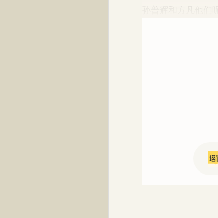
孙普辉和方凡他们呢