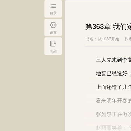
目录
第363章 我
设置
书名：从1987开始
作
书架
三人先来到李文
地窖已经造好，小
上面还造了几个
看来明年开春的
张如泉正在做晚饭
赵丽丽笑着：“张