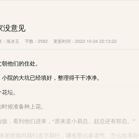
们家没意见
者：海冰玉
字数：2582
更新时间：2022-10-24 22:13:22
朝他们的住处。
院的大坑已经填好，整理得干干净净。
花坛。
时候准备种上花。
，看到他们进来，“原来是小易总、赵总还有郑总。”
老师就叫我们名字就行，哪有那么多讲究。怎么你亲自