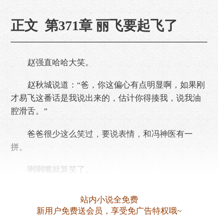
正文 第371章 丽飞要起飞了
赵强直哈哈大笑。
赵秋城说道：“爸，你这偏心有点明显啊，如果刚
才易飞这番话是我说出来的，估计你得揍我，说我油
腔滑舌。”
爸爸很少这么笑过，要说表情，和冯神医有一
拼。
咧咧嘴就算笑了、
不过，他偏心易飞，赵秋城更加开心。
站内小说全免费
新用户免费送会员，享受免广告特权哦~
不说易飞将来能对临东的贡献。