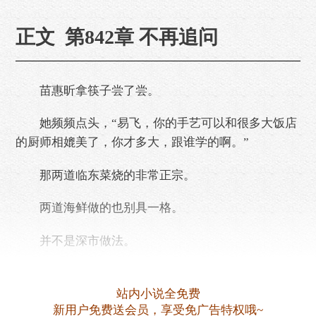
正文 第842章 不再追问
苗惠昕拿筷子尝了尝。
她频频点头，“易飞，你的手艺可以和很多大饭店
的厨师相媲美了，你才多大，跟谁学的啊。”
那两道临东菜烧的非常正宗。
两道海鲜做的也别具一格。
并不是深市做法。
两个汤也烧得鲜美无比。
站内小说全免费
这水平，足可以在饭店当厨师了。
新用户免费送会员，享受免广告特权哦~