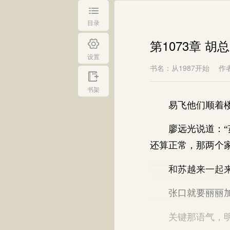
目录
第1073章 胡
设置
书名：从1987开始
作
书架
易飞他们顺着楼
廖远光说道：“苏
还算正常，那两个
和苏越来一起来
张口就要丽丽加
关键那语气，明