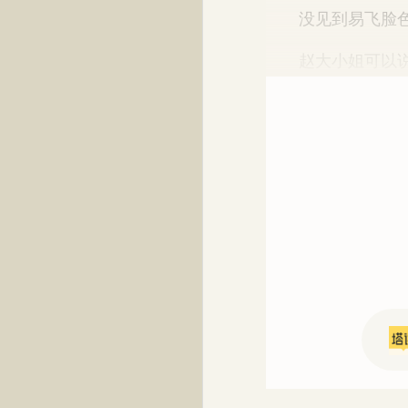
没见到易飞脸色
赵大小姐可以说