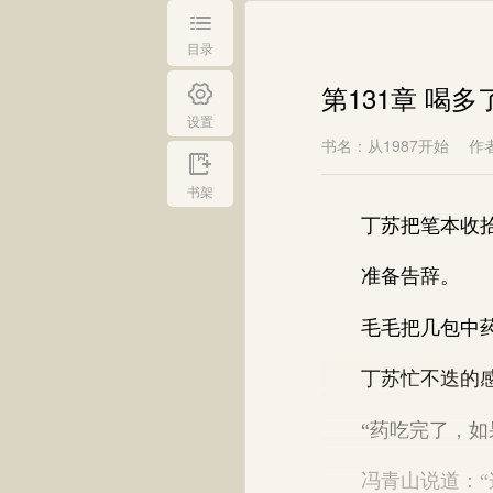
目录
第131章 喝多
设置
书名：从1987开始
作
书架
丁苏把笔本收拾
准备告辞。
毛毛把几包中药递
丁苏忙不迭的感
“药吃完了，如果
冯青山说道：“这