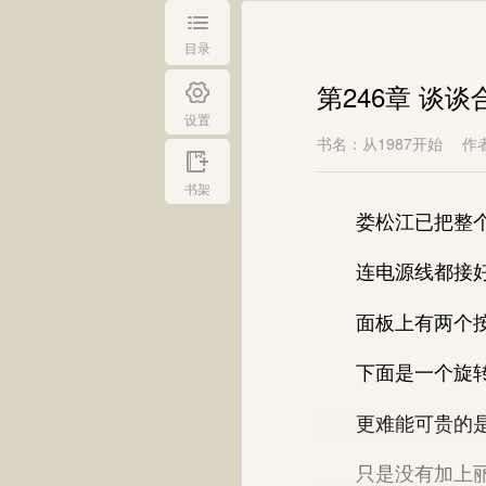
目录
第246章 谈谈
设置
书名：从1987开始
作
书架
娄松江已把整个
连电源线都接好
面板上有两个按
下面是一个旋转
更难能可贵的是
只是没有加上丽