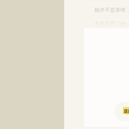
她并不是恭维，
余春芳瞪了她一