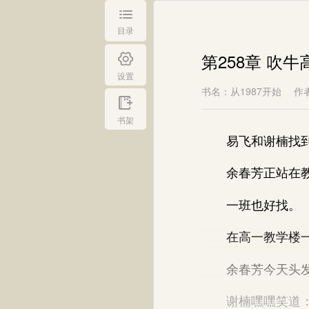
目录
第258章 吹牛
设置
书名：从1987开始
作
书架
易飞和谢楠找到
余春芳正站在教
一班也好找。
在高一教学楼一
余春芳今天头发披
谢楠嘿嘿笑道：“