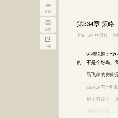
目录
第334章 策略
设置
书名：从1987开始
作
书架
谢楠说道：“这么
的，不是个好鸟。
易飞家的房间是
西厢房有一间卧
柜里有被子、床
关莹莹问道：“毛