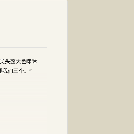
吴头整天色眯眯
我们三个。”