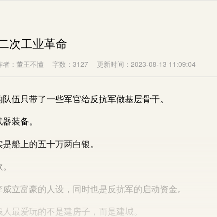
第二次工业革命
作者：董王不懂
字数：3127
更新时间：2023-08-13 11:09:04
伍只带了一些军官给反抗军做基层骨干。
器装备。
是船上的五十万两白银。
款。
立富豪的人设，同时也是反抗军的启动资金。
人最爱玩的不是建房子，而是建城。