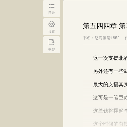
目录
第五四四章 
设置
书名：怒海覆清1852
书架
这一次支援北的队
另外还有一些武
最大的支援其实
这可是一笔巨
这些钱将撑起李威
这个时候的有钱