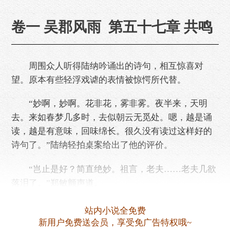
卷一 吴郡风雨 第五十七章 共鸣
周围众人听得陆纳吟诵出的诗句，相互惊喜对
望。原本有些轻浮戏谑的表情被惊愕所代替。
“妙啊，妙啊。花非花，雾非雾。夜半来，天明
去。来如春梦几多时，去似朝云无觅处。嗯，越是诵
读，越是有意味，回味绵长。很久没有读过这样好的
诗句了。”陆纳轻拍桌案给出了他的评价。
“岂止是好？简直绝妙。祖言，老夫……老夫几欲
落泪了。”郑敏颤声道。
陆纳微微点头。他理……
站内小说全免费
新用户免费送会员，享受免广告特权哦~