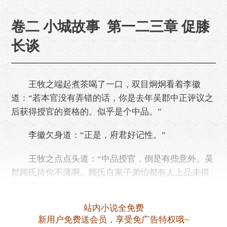
卷二 小城故事 第一二三章 促膝
长谈
王牧之端起煮茶喝了一口，双目炯炯看着李徽
道：“若本官没有弄错的话，你是去年吴郡中正评议之
后获得授官的资格的。似乎是个中品。”
李徽欠身道：“正是，府君好记性。”
王牧之点点头道：“中品授官，倒是有些意外。吴
郡顾氏待你不薄啊。顾氏自家子弟怕都有人上品未得
官职吧，倒是举荐了你？”
站内小说全免费
李徽咂摸着王牧之的话，不知道该不该如实回
新用户免费送会员，享受免广告特权哦~
答。