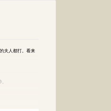
的夫人都打。看来
妙。