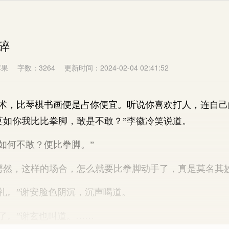
碎
苹果
字数：3264
更新时间：2024-02-04 02:41:52
，比琴棋书画便是占你便宜。听说你喜欢打人，连自己
莫如你我比比拳脚，敢是不敢？”李徽冷笑说道。
何不敢？便比拳脚。”
，这样的场合，怎么就要比拳脚动手了，真是莫名其
。”谢安脸色阴沉，沉声喝道。
。”谢玄也叫道。……