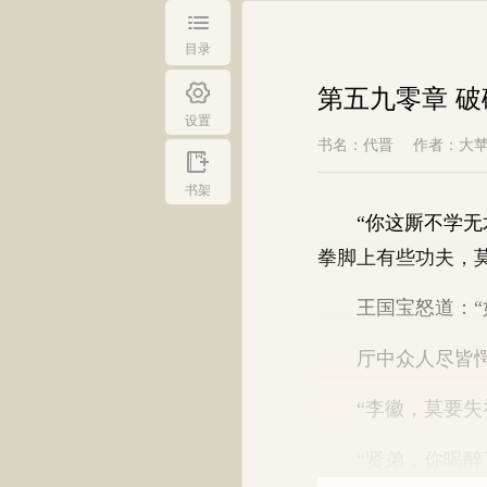
目录
第五九零章 破
设置
书名：代晋
作者：大
书架
“你这厮不学无术
拳脚上有些功夫，
王国宝怒道：“如
厅中众人尽皆愕然
“李徽，莫要失礼
“贤弟，你喝醉了