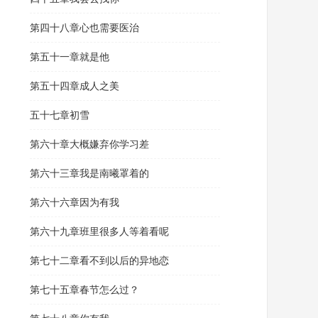
第四十八章心也需要医治
第五十一章就是他
第五十四章成人之美
五十七章初雪
第六十章大概嫌弃你学习差
第六十三章我是南曦罩着的
第六十六章因为有我
第六十九章班里很多人等着看呢
第七十二章看不到以后的异地恋
第七十五章春节怎么过？