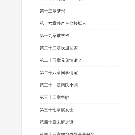
第十三章梦想
第十六章共产主义接班人
第十九章谁爷爷
第二十二章欢迎回家
第二十五章兄弟情谊？
第二十八章同学情谊
第三十一章南氏小调
第三十四章争吵
第三十七章虞女士
第四十章未解之谜
第四十三章知烨哥哥是最好的