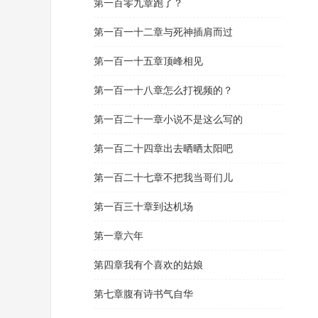
第一百零九章跑了？
第一百一十二章与死神插肩而过
第一百一十五章顶峰相见
第一百一十八章怎么打视频的？
第一百二十一章小说不是这么写的
第一百二十四章出去晒晒太阳吧
第一百二十七章不把我当哥们儿
第一百三十章到达机场
第一章六年
第四章我有个喜欢的姑娘
第七章腹有诗书气自华