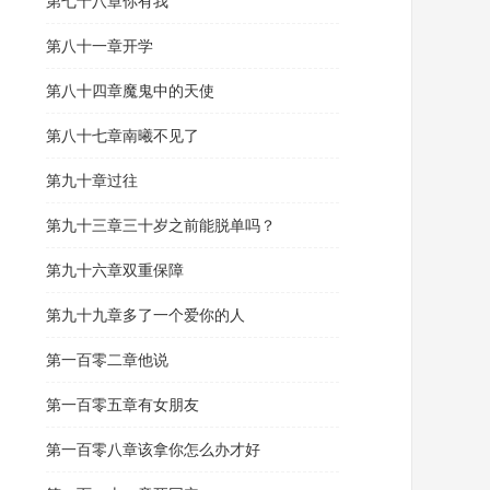
第七十八章你有我
第八十一章开学
第八十四章魔鬼中的天使
第八十七章南曦不见了
第九十章过往
第九十三章三十岁之前能脱单吗？
第九十六章双重保障
第九十九章多了一个爱你的人
第一百零二章他说
第一百零五章有女朋友
第一百零八章该拿你怎么办才好