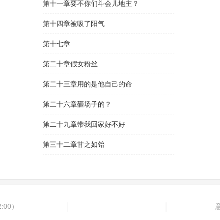
第十一章要不你们斗会儿地主？
第十四章被吸了阳气
第十七章
第二十章假女粉丝
第二十三章用的是他自己的命
第二十六章砸场子的？
第二十九章带我回家好不好
第三十二章甘之如饴
:00）