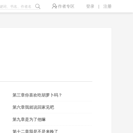
作者专区
登录
|
注册
第三章你喜欢吃胡萝卜吗？
第六章我就说回家见吧
第九章是为了他嘛
第十二章我是不是来晚了