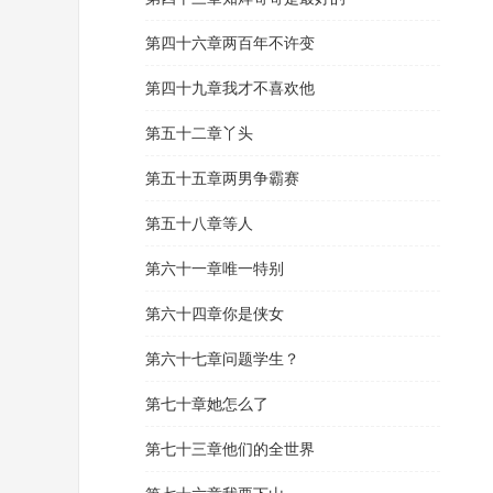
第四十六章两百年不许变
第四十九章我才不喜欢他
第五十二章丫头
第五十五章两男争霸赛
第五十八章等人
第六十一章唯一特别
第六十四章你是侠女
第六十七章问题学生？
第七十章她怎么了
第七十三章他们的全世界