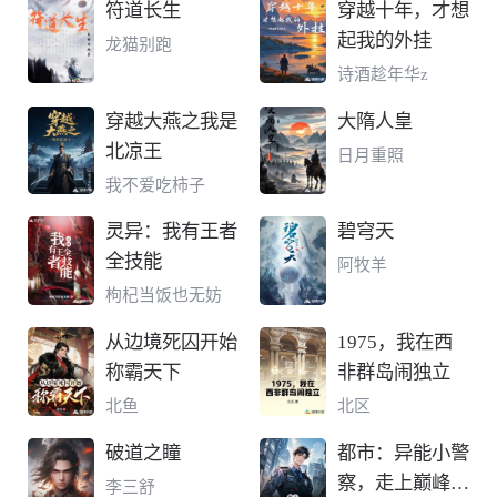
符道长生
穿越十年，才想
起我的外挂
龙猫别跑
诗酒趁年华z
穿越大燕之我是
大隋人皇
北凉王
日月重照
我不爱吃柿子
灵异：我有王者
碧穹天
全技能
阿牧羊
枸杞当饭也无妨
从边境死囚开始
1975，我在西
称霸天下
非群岛闹独立
北鱼
北区
破道之瞳
都市：异能小警
察，走上巅峰之
李三舒