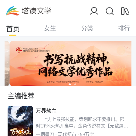
首页
女生
分类
排行
主编推荐
万界劫主
“史上最强技能，策划跪求不要推出。限
时UP池火热开启中，金色传说符文【无敌屠
龙】，惊天大爆率，0.00000037%！首冲6元
一柄墨刀
· 现代都市 · 99万字