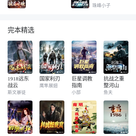
路
珠峰小子
完本精选
1918远东
国家利刃
巨星调教
抗战之重
战云
指南
整河山
鹰隼展翅
斯文暴徒
小部
鱼夫