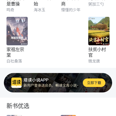
是曹操
始
商
粥加三勺
鸣奇
海冰玉
懵懂的少年
家祖左宗
扶贫小村
棠
官
白社桑落
微龙唐
新书优选