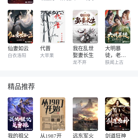
即送限时UP池十连抽！霸服之道，就在其
中。”
仙妻如云
代晋
我在乱世
大明暴
娶妻长生
徒，老朱
白衣洛阳
大苹果
绷不住了
龙不弃
朕闻上古
精品推荐
我的祖父
从1987开
远东军火
剑道狂神